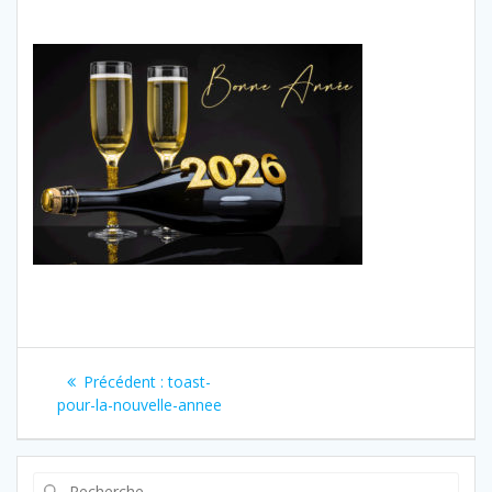
Navigation
Article
Précédent :
toast-
de
précédent
pour-la-nouvelle-annee
:
l’article
Recherche