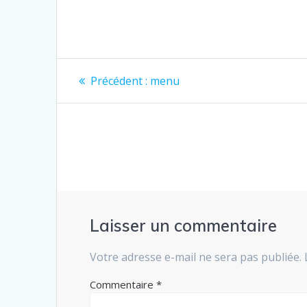
Navigation
Article
Précédent :
menu
précédent
de
:
l’article
Laisser un commentaire
Votre adresse e-mail ne sera pas publiée.
Commentaire
*