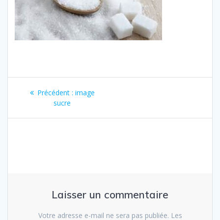
Navigation
Article
Précédent :
image
de
précédent
sucre
:
l’article
Laisser un commentaire
Votre adresse e-mail ne sera pas publiée.
Les