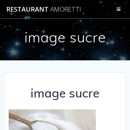
Passer
RESTAURANT
AMORETTI
au
contenu
image sucre
image sucre