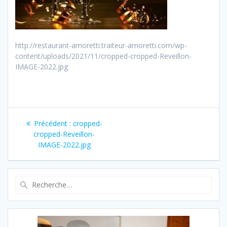
http://restaurant-amoretti.traiteur-amoretti.com/wp-
content/uploads/2021/11/cropped-cropped-Reveillon-
IMAGE-2022.jpg
Navigation
Article
Précédent :
cropped-
de
précédent
cropped-Reveillon-
:
IMAGE-2022.jpg
l’article
Recherche
pour
: