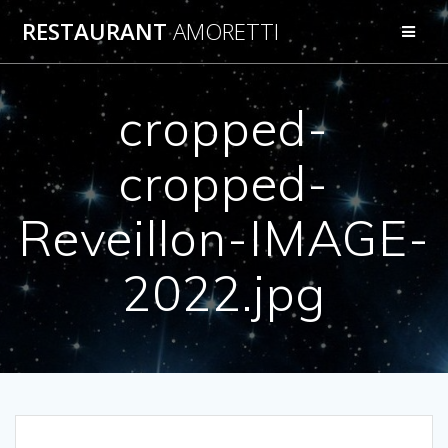
Passer
RESTAURANT
AMORETTI
au
contenu
cropped-
cropped-
Reveillon-IMAGE-
2022.jpg