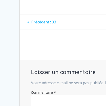
Navigation
Article
Précédent :
33
précédent
de
:
l’article
Laisser un commentaire
Votre adresse e-mail ne sera pas publiée.
Commentaire
*