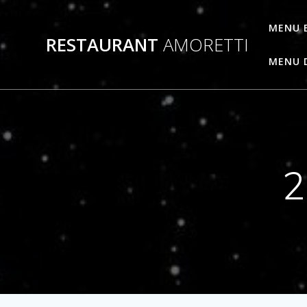
Passer
au
MENU 
RESTAURANT
AMORETTI
contenu
MENU 
2