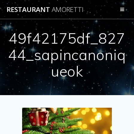
Passer
RESTAURANT
AMORETTI
au
contenu
49f42175df_827
44_sapincanoniq
ueok