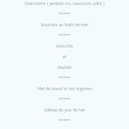
Charcuterie ( jambon cru, saucisson, pâté )
*****
Bouchée au fruits de mer
*****
Gnocchis
et
Raviolis
*****
Filet de boeuf et ses légumes
*****
Gâteau du jour de l’an
*****